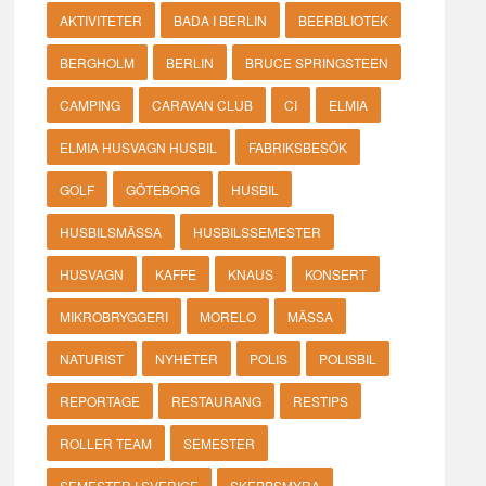
AKTIVITETER
BADA I BERLIN
BEERBLIOTEK
BERGHOLM
BERLIN
BRUCE SPRINGSTEEN
CAMPING
CARAVAN CLUB
CI
ELMIA
ELMIA HUSVAGN HUSBIL
FABRIKSBESÖK
GOLF
GÖTEBORG
HUSBIL
HUSBILSMÄSSA
HUSBILSSEMESTER
HUSVAGN
KAFFE
KNAUS
KONSERT
MIKROBRYGGERI
MORELO
MÄSSA
NATURIST
NYHETER
POLIS
POLISBIL
REPORTAGE
RESTAURANG
RESTIPS
ROLLER TEAM
SEMESTER
SEMESTER I SVERIGE
SKEPPSMYRA