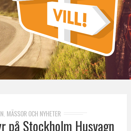
GN
MÄSSOR OCH NYHETER
,
yr på Stockholm Husvagn