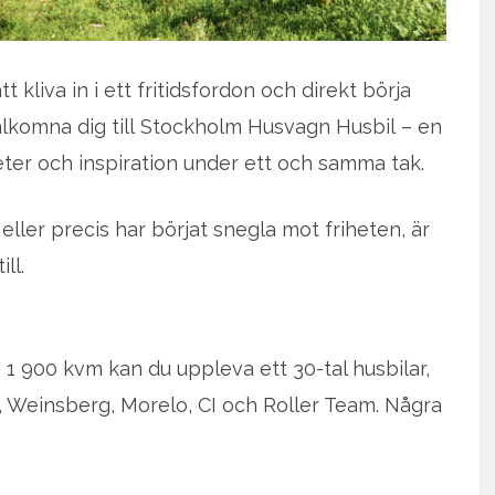
t kliva in i ett fritidsfordon och direkt börja
älkomna dig till Stockholm Husvagn Husbil – en
er och inspiration under ett och samma tak.
eller precis har börjat snegla mot friheten, är
ll.
ela 1 900 kvm kan du uppleva ett 30-tal husbilar,
 Weinsberg, Morelo, CI och Roller Team. Några