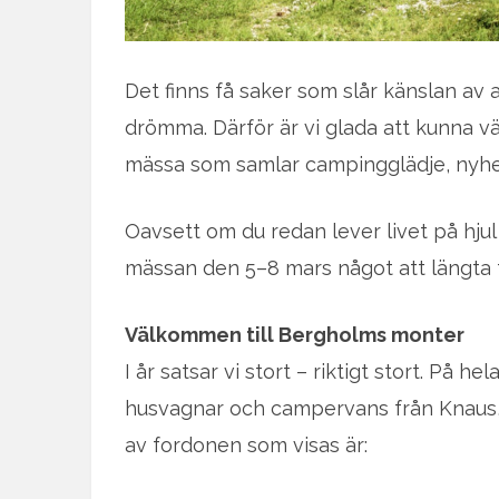
Det finns få saker som slår känslan av at
drömma. Därför är vi glada att kunna v
mässa som samlar campingglädje, nyhet
Oavsett om du redan lever livet på hjul 
mässan den 5–8 mars något att längta ti
Välkommen till Bergholms monter
I år satsar vi stort – riktigt stort. På h
husvagnar och campervans från Knaus,
av fordonen som visas är: