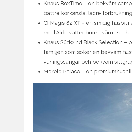
Knaus BoxTime – en bekväm campe
bättre körkänsla, lägre förbrukning
CI Magis 82 XT – en smidig husbil i
med Alde vattenburen värme och b
Knaus Südwind Black Selection – pl
familjen som söker en bekväm husv
våningssängar och bekväm sittgru
Morelo Palace – en premiumhusbil 