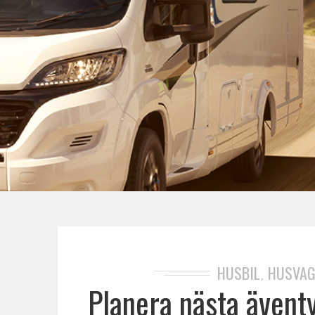
HUSBIL
HUSVA
,
Planera nästa ävent