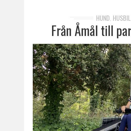
HUND
HUSBIL
,
Från Åmål till par