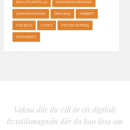
SMULTRONSTÄLLE
SOMMARSKIDÅKNING
SOMMARSVERIGE
SPELNING
TABBERT
THE BOSS
UTSIKT
VINTERCAMPING
WEINSBERG
Vakna där du vill är ett digitalt
livsstilsmagasin där du kan läsa om