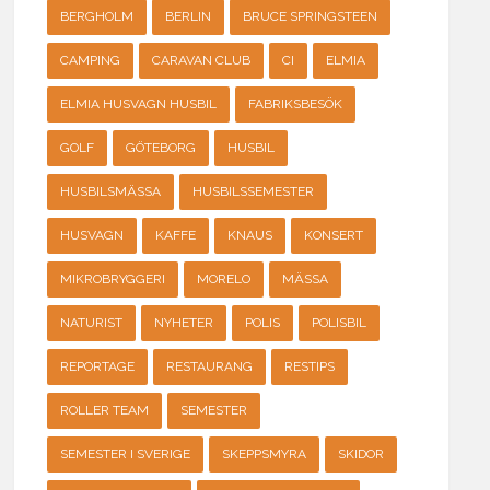
BERGHOLM
BERLIN
BRUCE SPRINGSTEEN
CAMPING
CARAVAN CLUB
CI
ELMIA
ELMIA HUSVAGN HUSBIL
FABRIKSBESÖK
GOLF
GÖTEBORG
HUSBIL
HUSBILSMÄSSA
HUSBILSSEMESTER
HUSVAGN
KAFFE
KNAUS
KONSERT
MIKROBRYGGERI
MORELO
MÄSSA
NATURIST
NYHETER
POLIS
POLISBIL
REPORTAGE
RESTAURANG
RESTIPS
ROLLER TEAM
SEMESTER
SEMESTER I SVERIGE
SKEPPSMYRA
SKIDOR