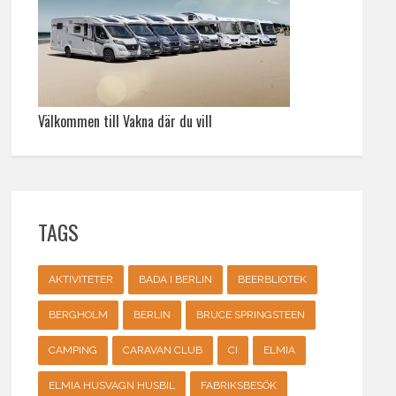
Välkommen till Vakna där du vill
TAGS
AKTIVITETER
BADA I BERLIN
BEERBLIOTEK
BERGHOLM
BERLIN
BRUCE SPRINGSTEEN
CAMPING
CARAVAN CLUB
CI
ELMIA
ELMIA HUSVAGN HUSBIL
FABRIKSBESÖK