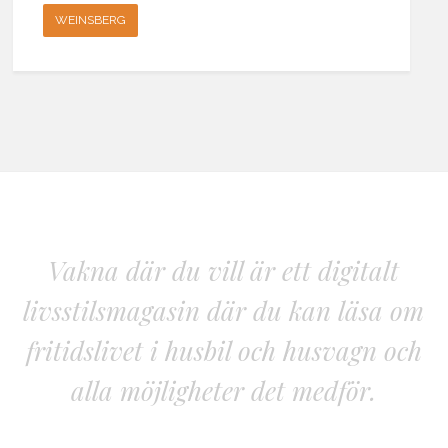
WEINSBERG
Vakna där du vill är ett digitalt
livsstilsmagasin där du kan läsa om
fritidslivet i husbil och husvagn och
alla möjligheter det medför.