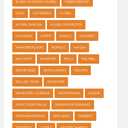
ELMIA HUSVAGN HUSBIL
FABRIKSBESÖK
GOLF
GÖTEBORG
HUSBIL
HUSBILSMÄSSA
HUSBILSSEMESTER
HUSVAGN
KAFFE
KNAUS
KONSERT
MIKROBRYGGERI
MORELO
MÄSSA
NATURIST
NYHETER
POLIS
POLISBIL
REPORTAGE
RESTAURANG
RESTIPS
ROLLER TEAM
SEMESTER
SEMESTER I SVERIGE
SKEPPSMYRA
SKIDOR
SMULTRONSTÄLLE
SOMMARSKIDÅKNING
SOMMARSVERIGE
SPELNING
TABBERT
THE BOSS
UTSIKT
VINTERCAMPING