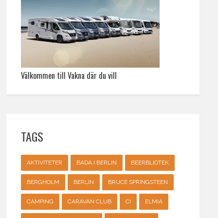
Välkommen till Vakna där du vill
TAGS
AKTIVITETER
BADA I BERLIN
BEERBLIOTEK
BERGHOLM
BERLIN
BRUCE SPRINGSTEEN
CAMPING
CARAVAN CLUB
CI
ELMIA