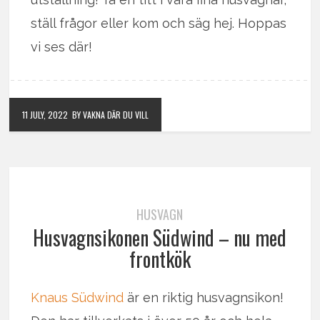
ställ frågor eller kom och säg hej. Hoppas
vi ses där!
11 JULY, 2022
BY VAKNA DÄR DU VILL
HUSVAGN
Husvagnsikonen Südwind – nu med
frontkök
Knaus Südwind
är en riktig husvagnsikon!