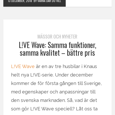
13 DECEMBER, 2018
BY VAKNA DÄR DU VILL
MÄSSOR OCH NYHETER
L!VE Wave: Samma funktioner,
samma kvalitet – bättre pris
L!VE Wave
är en av tre husbilar i Knaus
helt nya L!VE-serie. Under december
kommer de för första gången till Sverige,
med egenskaper och anpassningar till
den svenska marknaden. Så, vad är det
som gör L!VE Wave speciell? Låt oss ta