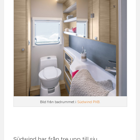
Bild från badrummet i
Südwind PXB
.
Südwind har från tre upp till sju