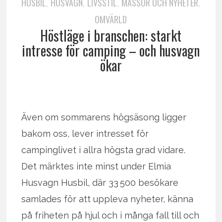
HUSBIL
HUSVAGN
LIVSSTIL
MÄSSOR OCH NYHETER
,
,
,
,
OMVÄRLD
Höstläge i branschen: starkt
intresse för camping – och husvagn
ökar
Även om sommarens högsäsong ligger
bakom oss, lever intresset för
campinglivet i allra högsta grad vidare.
Det märktes inte minst under Elmia
Husvagn Husbil, där 33 500 besökare
samlades för att uppleva nyheter, känna
på friheten på hjul och i många fall till och