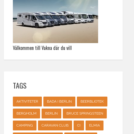
Välkommen till Vakna där du vill
TAGS
AKTIVITETER
BADA I BERLIN
BEERBLIOTEK
BERGHOLM
BERLIN
BRUCE SPRINGSTEEN
CAMPING
CARAVAN CLUB
CI
ELMIA