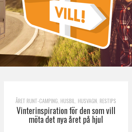
ÅRET RUNT-CAMPING
HUSBIL
HUSVAGN
RESTIPS
,
,
,
Vinterinspiration för den som vill
möta det nya året på hjul