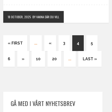
18 OCTOBER, 2025
BY VAKNA DÄR DU VILL
« FIRST
...
«
3
4
5
6
»
10
20
...
LAST »
GÅ MED I VÅRT NYHETSBREV