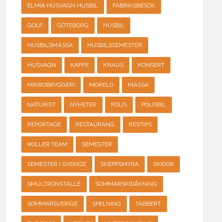
ELMIA HUSVAGN HUSBIL
FABRIKSBESÖK
GOLF
GÖTEBORG
HUSBIL
HUSBILSMÄSSA
HUSBILSSEMESTER
HUSVAGN
KAFFE
KNAUS
KONSERT
MIKROBRYGGERI
MORELO
MÄSSA
NATURIST
NYHETER
POLIS
POLISBIL
REPORTAGE
RESTAURANG
RESTIPS
ROLLER TEAM
SEMESTER
SEMESTER I SVERIGE
SKEPPSMYRA
SKIDOR
SMULTRONSTÄLLE
SOMMARSKIDÅKNING
SOMMARSVERIGE
SPELNING
TABBERT