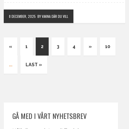
8 DECEMBER, 2025
BY VAKNA DÄR DU VILL
«
1
2
3
4
»
10
...
LAST »
GÅ MED I VÅRT NYHETSBREV