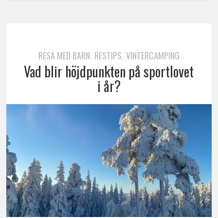
RESA MED BARN
RESTIPS
VINTERCAMPING
,
,
Vad blir höjdpunkten på sportlovet
i år?