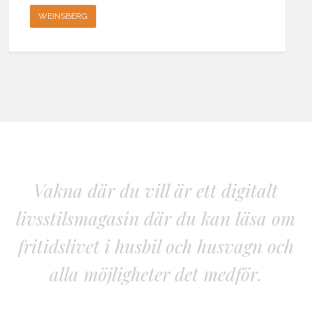
WEINSBERG
Vakna där du vill är ett digitalt
livsstilsmagasin där du kan läsa om
fritidslivet i husbil och husvagn och
alla möjligheter det medför.