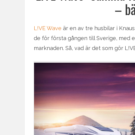
– bä
L!VE Wave
är en av tre husbilar i Kna
de för första gången till Sverige, med
marknaden. Så, vad är det som gör L!VE