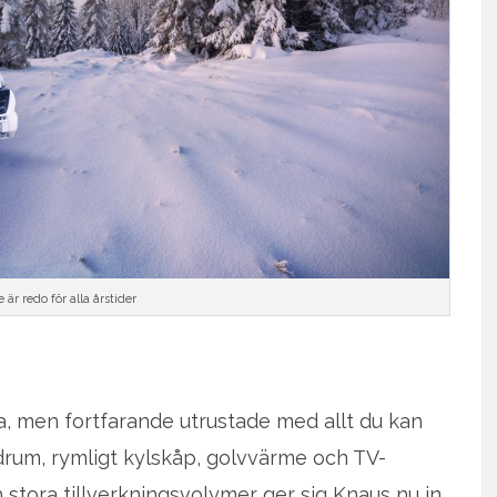
är redo för alla årstider
rda, men fortfarande utrustade med allt du kan
drum, rymligt kylskåp, golvvärme och TV-
 stora tillverkningsvolymer ger sig Knaus nu in