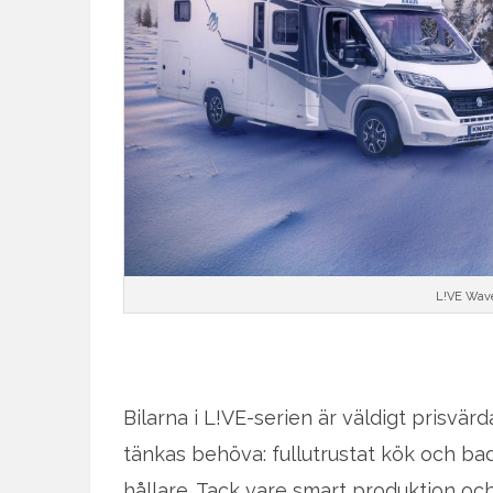
L!VE Wave 
Bilarna i L!VE-serien är väldigt prisvä
tänkas behöva: fullutrustat kök och ba
hållare. Tack vare smart produktion och