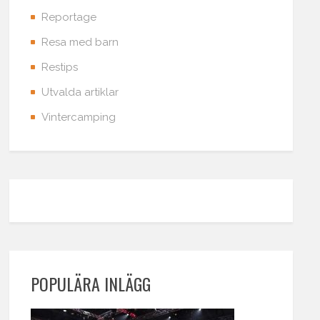
Reportage
Resa med barn
Restips
Utvalda artiklar
Vintercamping
POPULÄRA INLÄGG