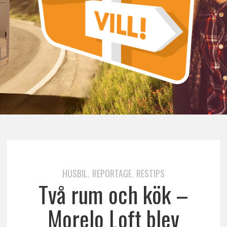
HUSBIL
REPORTAGE
RESTIPS
,
,
Två rum och kök –
Morelo Loft blev