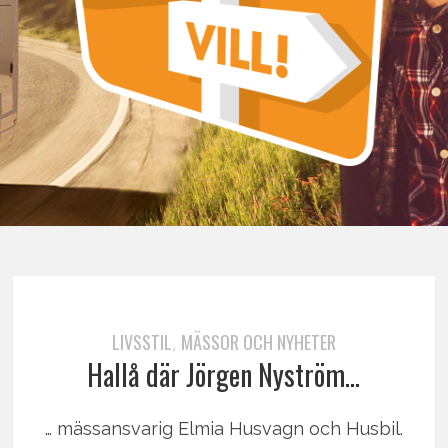
LIVSSTIL
MÄSSOR OCH NYHETER
,
Hallå där Jörgen Nyström…
… mässansvarig Elmia Husvagn och Husbil.