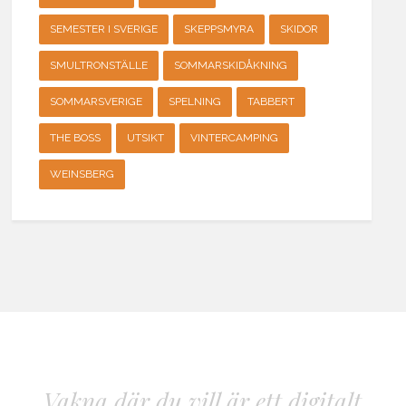
SEMESTER I SVERIGE
SKEPPSMYRA
SKIDOR
SMULTRONSTÄLLE
SOMMARSKIDÅKNING
SOMMARSVERIGE
SPELNING
TABBERT
THE BOSS
UTSIKT
VINTERCAMPING
WEINSBERG
Vakna där du vill är ett digitalt