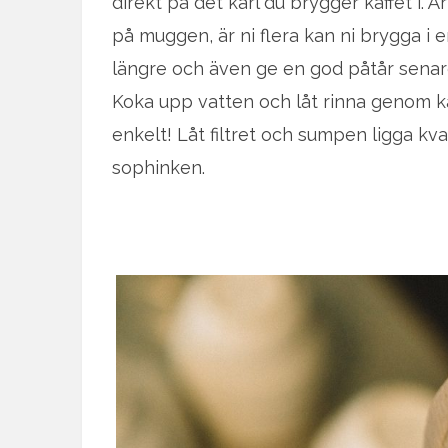
direkt på det kärl du brygger kaffet i. Är
på muggen, är ni flera kan ni brygga i e
längre och även ge en god påtår senare 
Koka upp vatten och låt rinna genom k
enkelt! Låt filtret och sumpen ligga kvar 
sophinken.