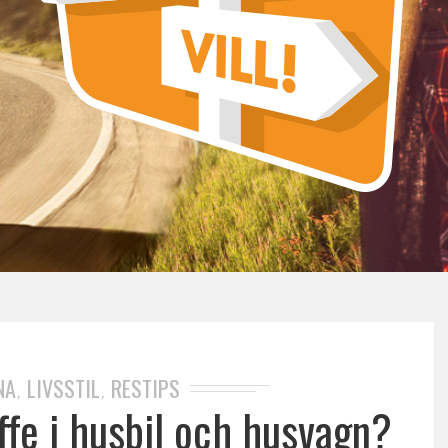
NA
LIVSSTIL
RESTIPS
,
,
ffe i husbil och husvagn?