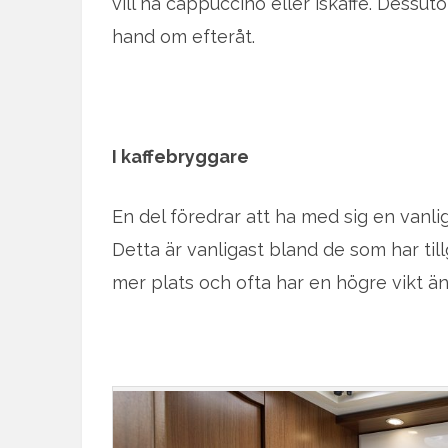
vill ha cappuccino eller iskaffe. Dessuto
hand om efteråt.
I kaffebryggare
En del föredrar att ha med sig en vanli
Detta är vanligast bland de som har tillg
mer plats och ofta har en högre vikt än