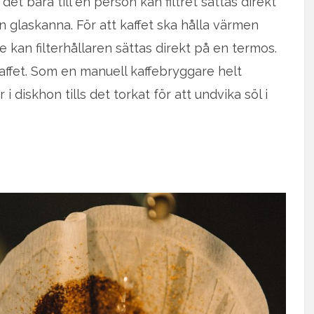
 det bara till en person kan filtret sättas direkt
n glaskanna. För att kaffet ska hålla värmen
kan filterhållaren sättas direkt på en termos.
affet. Som en manuell kaffebryggare helt
i diskhon tills det torkat för att undvika söl i