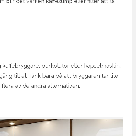
m blir det varken kaffesump eller filter att ta
g kaffebryggare, perkolator eller kapselmaskin.
ång till el. Tänk bara på att bryggaren tar lite
 flera av de andra alternativen.