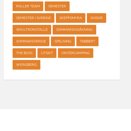
ROLLER TEAM
SEMESTER
SEMESTER I SVERIGE
SKEPPSMYRA
SKIDOR
SMULTRONSTÄLLE
SOMMARSKIDÅKNING
SOMMARSVERIGE
SPELNING
TABBERT
THE BOSS
UTSIKT
VINTERCAMPING
WEINSBERG