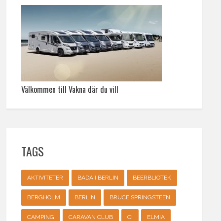
Välkommen till Vakna där du vill
TAGS
AKTIVITETER
BADA I BERLIN
BEERBLIOTEK
BERGHOLM
BERLIN
BRUCE SPRINGSTEEN
CAMPING
CARAVAN CLUB
CI
ELMIA