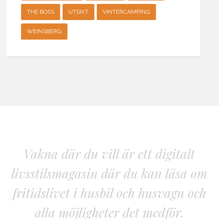
THE BOSS
UTSIKT
VINTERCAMPING
WEINSBERG
Vakna där du vill är ett digitalt
livsstilsmagasin där du kan läsa om
fritidslivet i husbil och husvagn och
alla möjligheter det medför.