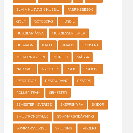
ELMIA HUSVAGN HUSBIL
FABRIKSBESÖK
GOLF
GÖTEBORG
HUSBIL
HUSBILSMÄSSA
HUSBILSSEMESTER
HUSVAGN
KAFFE
KNAUS
KONSERT
MIKROBRYGGERI
MORELO
MÄSSA
NATURIST
NYHETER
POLIS
POLISBIL
REPORTAGE
RESTAURANG
RESTIPS
ROLLER TEAM
SEMESTER
SEMESTER I SVERIGE
SKEPPSMYRA
SKIDOR
SMULTRONSTÄLLE
SOMMARSKIDÅKNING
SOMMARSVERIGE
SPELNING
TABBERT