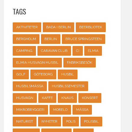
TAGS
AKTIVITETER
BADA I BERLIN
BEERBLIOTEK
BERGHOLM
BERLIN
BRUCE SPRINGSTEEN
CAMPING
CARAVAN CLUB
CI
ELMIA
ELMIA HUSVAGN HUSBIL
FABRIKSBESÖK
GOLF
GÖTEBORG
HUSBIL
HUSBILSMÄSSA
HUSBILSSEMESTER
HUSVAGN
KAFFE
KNAUS
KONSERT
MIKROBRYGGERI
MORELO
MÄSSA
NATURIST
NYHETER
POLIS
POLISBIL