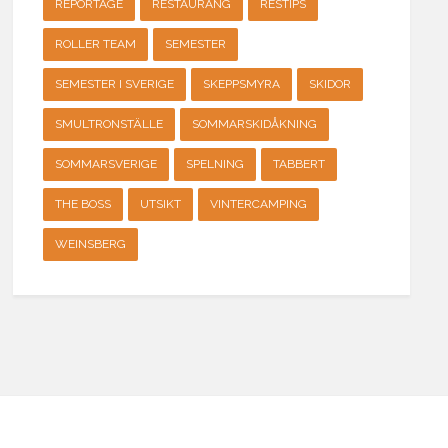
REPORTAGE
RESTAURANG
RESTIPS
ROLLER TEAM
SEMESTER
SEMESTER I SVERIGE
SKEPPSMYRA
SKIDOR
SMULTRONSTÄLLE
SOMMARSKIDÅKNING
SOMMARSVERIGE
SPELNING
TABBERT
THE BOSS
UTSIKT
VINTERCAMPING
WEINSBERG