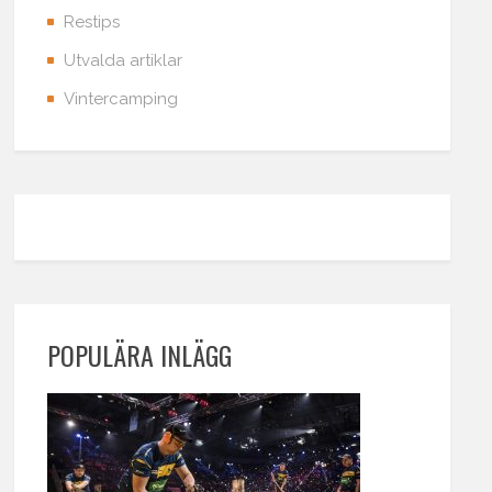
Restips
Utvalda artiklar
Vintercamping
POPULÄRA INLÄGG