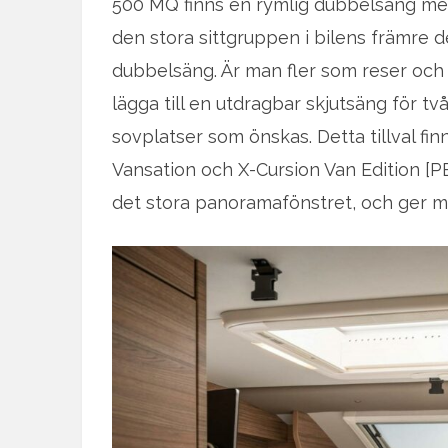
500 MQ finns en rymlig dubbelsäng med
den stora sittgruppen i bilens främre d
dubbelsäng. Är man fler som reser och 
lägga till en utdragbar skjutsäng för t
sovplatser som önskas. Detta tillval fi
Vansation och X-Cursion Van Edition [P
det stora panoramafönstret, och ger mi