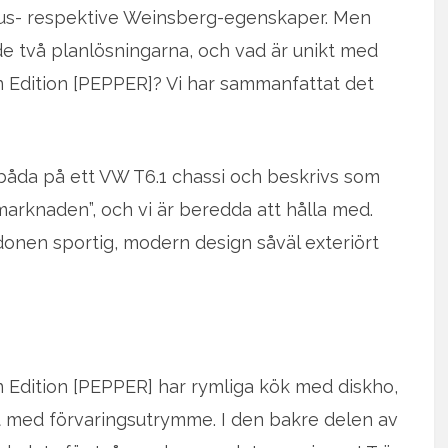
aus- respektive Weinsberg-egenskaper. Men
de två planlösningarna, och vad är unikt med
n Edition [PEPPER]? Vi har sammanfattat det
åda på ett VW T6.1 chassi och beskrivs som
marknaden”, och vi är beredda att hålla med.
donen sportig, modern design såväl exteriört
n Edition [PEPPER] har rymliga kök med diskho,
öst med förvaringsutrymme. I den bakre delen av