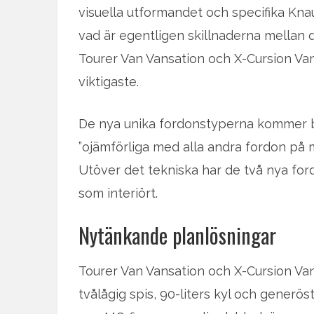
visuella utformandet och specifika Kn
vad är egentligen skillnaderna mellan 
Tourer Van Vansation och X-Cursion Va
viktigaste.
De nya unika fordonstyperna kommer b
”ojämförliga med alla andra fordon på 
Utöver det tekniska har de två nya for
som interiört.
Nytänkande planlösningar
Tourer Van Vansation och X-Cursion Va
tvålågig spis, 90-liters kyl och gener