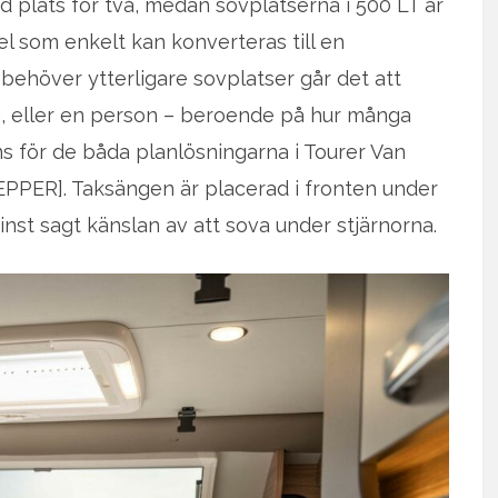
 plats för två, medan sovplatserna i 500 LT är
el som enkelt kan konverteras till en
behöver ytterligare sovplatser går det att
vå, eller en person – beroende på hur många
nns för de båda planlösningarna i Tourer Van
EPPER]. Taksängen är placerad i fronten under
nst sagt känslan av att sova under stjärnorna.