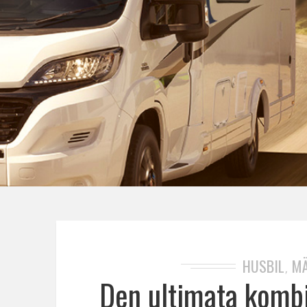
HUSBIL
MÄ
,
Den ultimata komb