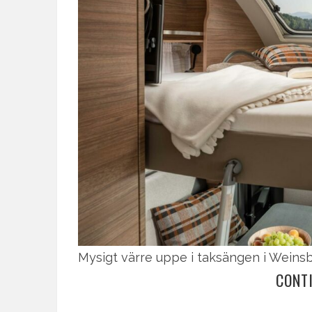
Mysigt värre uppe i taksängen i Weinsb
CONT