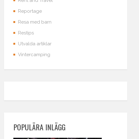
Rent and Travel
Reportage
Resa med barn
Restips
Utvalda artiklar
Vintercamping
POPULÄRA INLÄGG