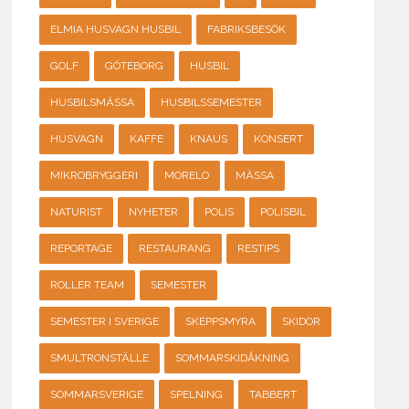
ELMIA HUSVAGN HUSBIL
FABRIKSBESÖK
GOLF
GÖTEBORG
HUSBIL
HUSBILSMÄSSA
HUSBILSSEMESTER
HUSVAGN
KAFFE
KNAUS
KONSERT
MIKROBRYGGERI
MORELO
MÄSSA
NATURIST
NYHETER
POLIS
POLISBIL
REPORTAGE
RESTAURANG
RESTIPS
ROLLER TEAM
SEMESTER
SEMESTER I SVERIGE
SKEPPSMYRA
SKIDOR
SMULTRONSTÄLLE
SOMMARSKIDÅKNING
SOMMARSVERIGE
SPELNING
TABBERT