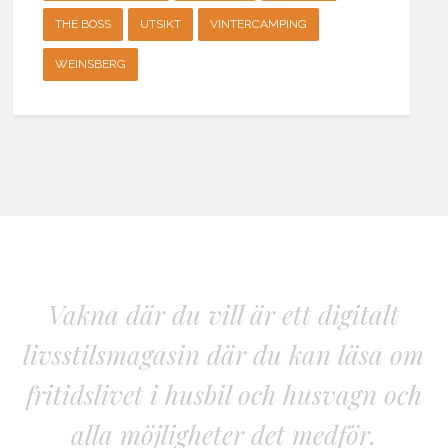
THE BOSS
UTSIKT
VINTERCAMPING
WEINSBERG
Vakna där du vill är ett digitalt
livsstilsmagasin där du kan läsa om
fritidslivet i husbil och husvagn och
alla möjligheter det medför.