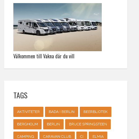
Välkommen till Vakna där du vill
TAGS
AKTIVITETER
BADA I BERLIN
BEERBLIOTEK
BERGHOLM
BERLIN
BRUCE SPRINGSTEEN
CAMPING
CARAVAN CLUB
CI
ELMIA