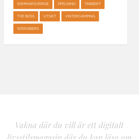
SOMMARSVERIGE
SPELNING
TABBERT
THE BOSS
UTSIKT
VINTERCAMPING
WEINSBERG
Vakna där du vill är ett digitalt
livsstilsmagasin där du kan läsa om