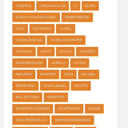
CAMPING
CARAVAN CLUB
CI
ELMIA
ELMIA HUSVAGN HUSBIL
FABRIKSBESÖK
GOLF
GÖTEBORG
HUSBIL
HUSBILSMÄSSA
HUSBILSSEMESTER
HUSVAGN
KAFFE
KNAUS
KONSERT
MIKROBRYGGERI
MORELO
MÄSSA
NATURIST
NYHETER
POLIS
POLISBIL
REPORTAGE
RESTAURANG
RESTIPS
ROLLER TEAM
SEMESTER
SEMESTER I SVERIGE
SKEPPSMYRA
SKIDOR
SMULTRONSTÄLLE
SOMMARSKIDÅKNING