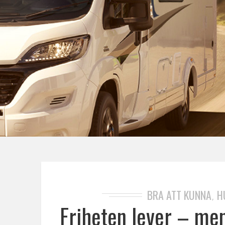
BRA ATT KUNNA
H
,
Friheten lever – men