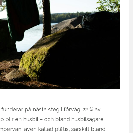
 funderar på nästa steg i förväg. 22 % av
p blir en husbil – och bland husbilsägare
mpervan, även kallad plåtis, särskilt bland