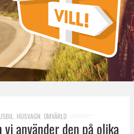
USBIL
HUSVAGN
OMVÄRLD
,
,
 vi använder den på olika