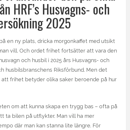
från HRF’s Husvagns- och
ersökning 2025
på en ny plats, dricka morgonkaffet med utsikt
n vill. Och ordet frihet fortsätter att vara den
e husvagn och husbil i 2025 års Husvagns- och
ch husbilsbranschens Riksförbund. Men det
 att frihet betyder olika saker beroende på hur
ten om att kunna skapa en trygg bas – ofta på
 ta bilen på utflykter. Man vill ha mer
tempo där man kan stanna lite längre. För