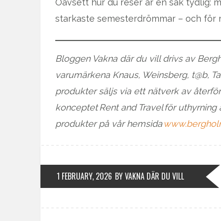
Oavsett hur du reser är en sak tydlig: 
starkaste semesterdrömmar – och för m
Bloggen Vakna där du vill drivs av Ber
varumärkena Knaus, Weinsberg, t@b, Tab
produkter säljs via ett nätverk av återför
konceptet Rent and Travel för uthyrning 
produkter på vår hemsida
www.berghol
1 FEBRUARY, 2026
BY VAKNA DÄR DU VILL