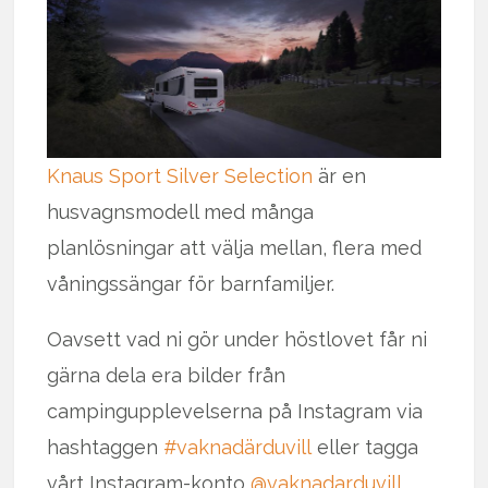
Knaus Sport Silver Selection
är en
husvagnsmodell med många
planlösningar att välja mellan, flera med
våningssängar för barnfamiljer.
Oavsett vad ni gör under höstlovet får ni
gärna dela era bilder från
campingupplevelserna på Instagram via
hashtaggen
#vaknadärduvill
eller tagga
vårt Instagram-konto
@vaknadarduvill
.