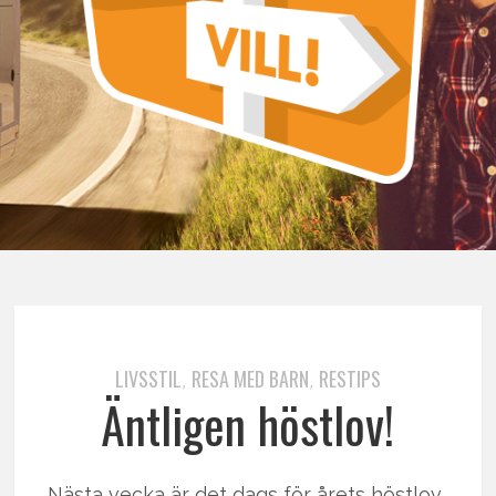
LIVSSTIL
RESA MED BARN
RESTIPS
,
,
Äntligen höstlov!
Nästa vecka är det dags för årets höstlov