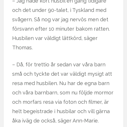
– Jag hade kört husbil en gång tidigare
och det under 90-talet, i Tyskland med
svågern. Så nog var jag nervös men det
försvann efter 10 minuter bakom ratten.
Husbilen var väldigt lättkörd, säger
Thomas.
– Då, för trettio år sedan var våra barn
små och tyckte det var väldigt mysigt att
resa med husbilen. Nu har de egna barn
och våra barnbarn, som nu följde mormor
och morfars resa via foton och filmer, är
helt begeistrade i husbilar och vill gärna
åka iväg de också, säger Ann-Marie.