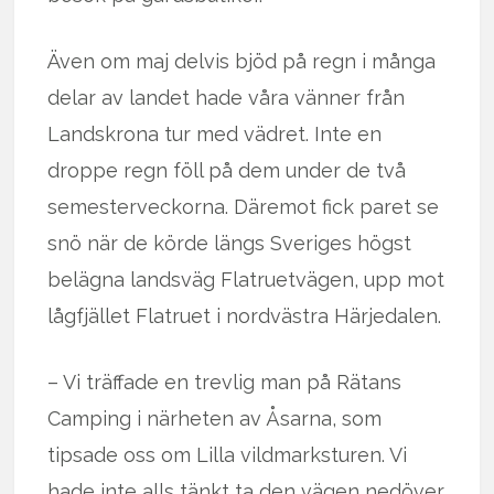
Även om maj delvis bjöd på regn i många
delar av landet hade våra vänner från
Landskrona tur med vädret. Inte en
droppe regn föll på dem under de två
semesterveckorna. Däremot fick paret se
snö när de körde längs Sveriges högst
belägna landsväg Flatruetvägen, upp mot
lågfjället Flatruet i nordvästra Härjedalen.
– Vi träffade en trevlig man på Rätans
Camping i närheten av Åsarna, som
tipsade oss om Lilla vildmarksturen. Vi
hade inte alls tänkt ta den vägen nedöver