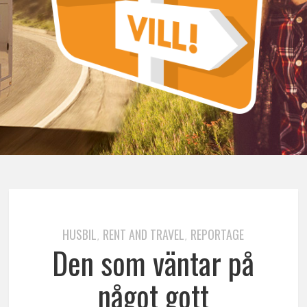
HUSBIL
RENT AND TRAVEL
REPORTAGE
,
,
Den som väntar på
något gott