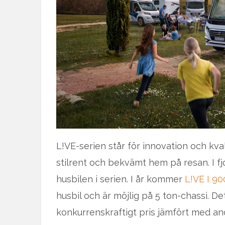
L!VE-serien står för innovation och kv
stilrent och bekvämt hem på resan. I f
husbilen i serien. I år kommer
L!VE I 90
husbil och är möjlig på 5 ton-chassi. De
konkurrenskraftigt pris jämfört med an