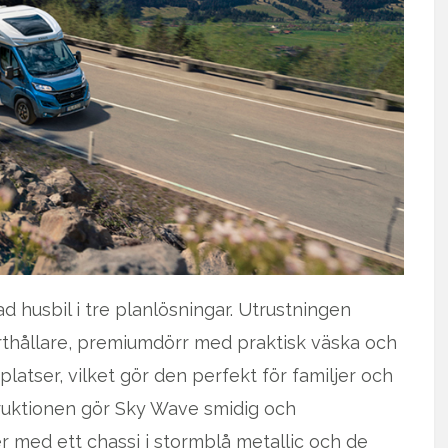
d husbil i tre planlösningar. Utrustningen
rthållare, premiumdörr med praktisk väska och
vplatser, vilket gör den perfekt för familjer och
truktionen gör Sky Wave smidig och
med ett chassi i stormblå metallic och de