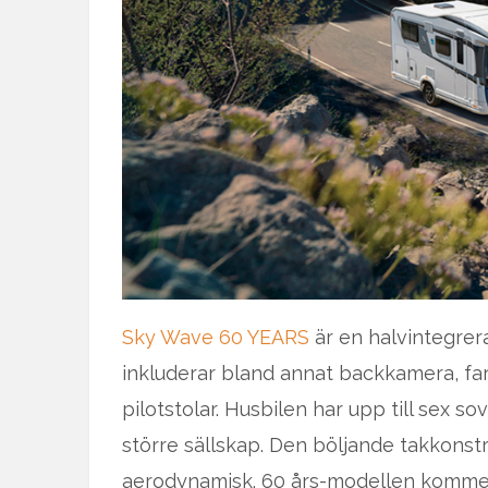
Sky Wave 60 YEARS
är en halvintegrera
inkluderar bland annat backkamera, fa
pilotstolar. Husbilen har upp till sex so
större sällskap. Den böljande takkons
aerodynamisk. 60 års-modellen kommer 