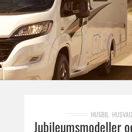
HUSBIL
HUSVA
,
Jubileumsmodeller o