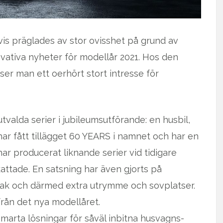
is präglades av stor ovisshet på grund av
ovativa nyheter för modellår 2021. Hos den
ser man ett oerhört stort intresse för
tvalda serier i jubileumsutförande: en husbil,
r fått tillägget 60 YEARS i namnet och har en
 har producerat liknande serier vid tidigare
kattade. En satsning har även gjorts på
k och därmed extra utrymme och sovplatser.
rån det nya modellåret.
arta lösningar för såväl inbitna husvagns-