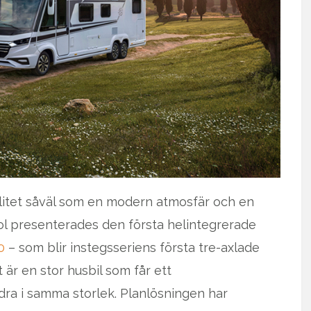
alitet såväl som en modern atmosfär och en
jol presenterades den första helintegrerade
0
– som blir instegsseriens första tre-axlade
t är en stor husbil som får ett
dra i samma storlek. Planlösningen har