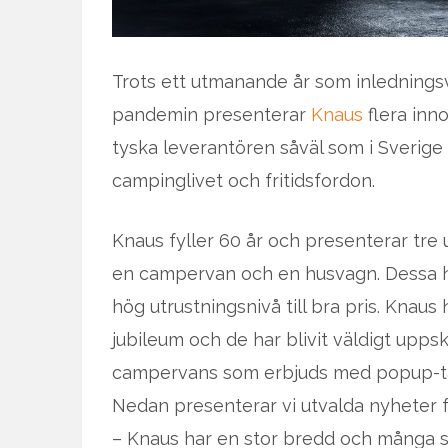
Trots ett utmanande år som inledningsv
pandemin presenterar
Knaus
flera inn
tyska leverantören såväl som i Sverige 
campinglivet och fritidsfordon.
Knaus fyller 60 år och presenterar tre u
en campervan och en husvagn. Dessa ha
hög utrustningsnivå till bra pris. Knaus
jubileum och de har blivit väldigt upps
campervans som erbjuds med popup-ta
Nedan presenterar vi utvalda nyheter f
– Knaus har en stor bredd och många sm