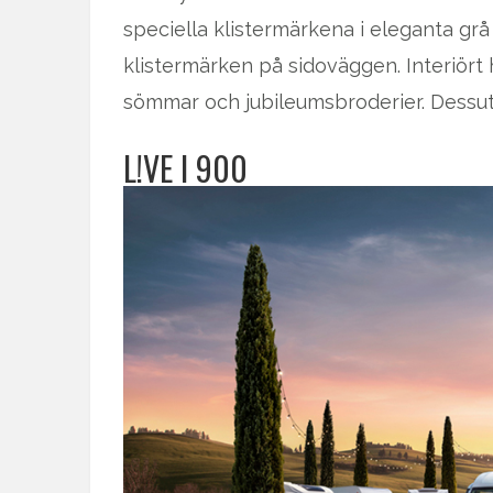
speciella klistermärkena i eleganta g
klistermärken på sidoväggen. Interiört 
sömmar och jubileumsbroderier. Dessu
L!VE I 900