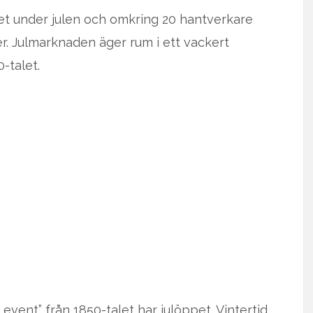
t under julen och omkring 20 hantverkare
ner. Julmarknaden äger rum i ett vackert
-talet.
event” från 1850-talet har julöppet. Vintertid