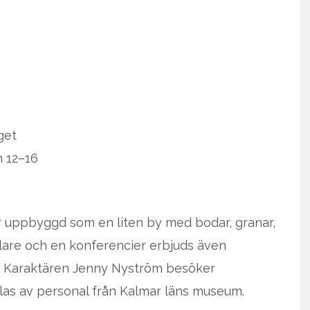
get
n 12–16
r uppbyggd som en liten by med bodar, granar,
ällare och en konferencier erbjuds även
. Karaktären Jenny Nyström besöker
elas av personal från Kalmar läns museum.