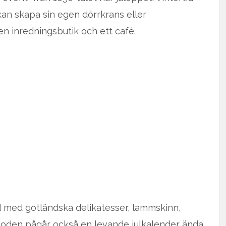
an skapa sin egen dörrkrans eller
en inredningsbutik och ett café.
ad med gotländska delikatesser, lammskinn,
rioden pågår också en levande julkalender ända