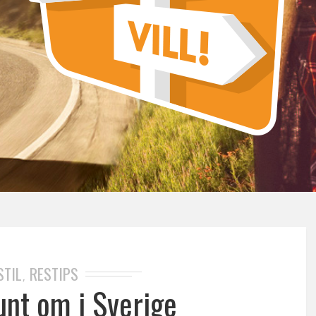
STIL
RESTIPS
,
unt om i Sverige