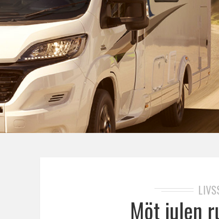
LIVS
Möt julen r