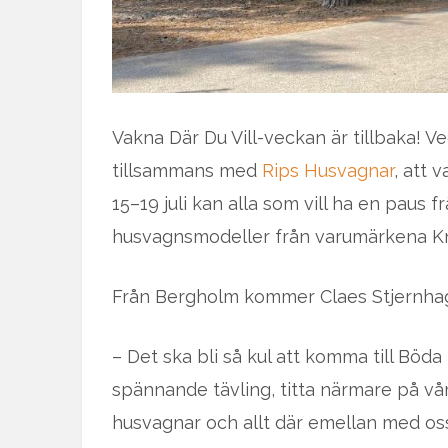
Vakna Där Du Vill-veckan är tillbaka! 
tillsammans med
Rips Husvagnar
, att 
15–19 juli kan alla som vill ha en paus 
husvagnsmodeller från varumärkena K
Från Bergholm kommer Claes Stjernhage
– Det ska bli så kul att komma till Böd
spännande tävling, titta närmare på vå
husvagnar och allt där emellan med oss