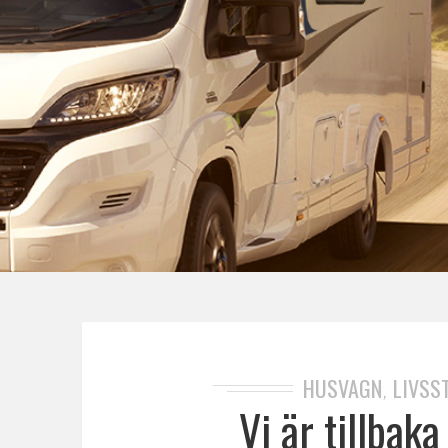
HUSVAGN
LIVSST
,
Vi är tillba