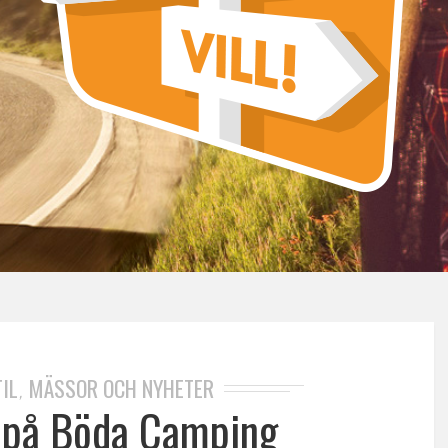
IL
MÄSSOR OCH NYHETER
,
ka på Böda Camping