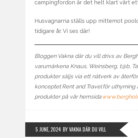
campingfordon är det helt klart värt et
Husvagnarna ställs upp mittemot poo
tidigare år. Vi ses där!
Bloggen Vakna där du vill drivs av Ber
varumärkena Knaus, Weinsberg, t@b, Tab
produkter säljs via ett nätverk av återför
konceptet Rent and Travel för uthyrning 
produkter på vår hemsida
www.berghol
5 JUNE, 2024
BY VAKNA DÄR DU VILL