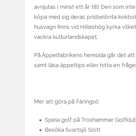
avnjutas i minst ett år till! Den som i
köpa med sig deras prisbelönta kokbok
husvagn finns vid Hilleshög kyrka vil
vackra kulturlandskapet.
På Äppelfabrikens hemsida går det att b
samt läsa äppeltips eller hitta en fråge
Mer att göra på Färingsö:
Spela golf på Troxhammar Golfklu
Besöka Svartsjö Slott