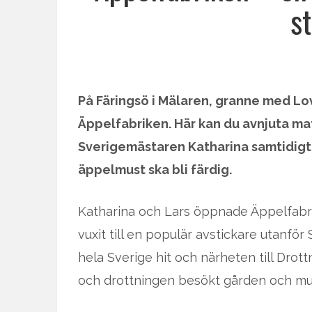
s
På Färingsö i Mälaren, granne med Lov
Äppelfabriken. Här kan du avnjuta m
Sverigemästaren Katharina samtidigt 
äppelmust ska bli färdig.
Katharina och Lars öppnade Äppelfabri
vuxit till en populär avstickare utanfö
hela Sverige hit och närheten till Drott
och drottningen besökt gården och mus