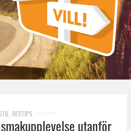
STIL
RESTIPS
,
 smakupplevelse utanför