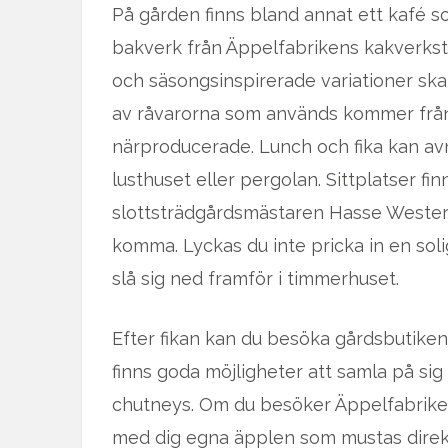
På gården finns bland annat ett kafé s
bakverk från Äppelfabrikens kakverkst
och säsongsinspirerade variationer skap
av råvarorna som används kommer från
närproducerade. Lunch och fika kan avnj
lusthuset eller pergolan. Sittplatser f
slottsträdgårdsmästaren Hasse Wester 
komma. Lyckas du inte pricka in en sol
slå sig ned framför i timmerhuset.
Efter fikan kan du besöka gårdsbutiken d
finns goda möjligheter att samla på sig
chutneys. Om du besöker Äppelfabriken
med dig egna äpplen som mustas direk