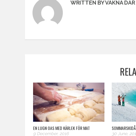
WRITTEN BY VAKNA DÄR 
REL
EN LUGN OAS MED KÄRLEK FÖR MAT
SOMMARSKIDÅK
9 December, 2016
30 June, 20