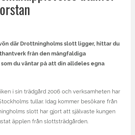
torstan
ön där Drottningholms slott ligger, hittar du
athantverk från den mångfaldiga
som du väntar på att din alldeles egna
ken i sin trädgård 2006 och verksamheten har
r Stockholms tullar. Idag kommer besökare från
ningholms slott har gjort att självaste kungen
tat äpplen från slottsträdgården.