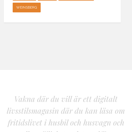
WEINSBERG
Vakna där du vill är ett digitalt
livsstilsmagasin där du kan läsa om
fritidslivet i husbil och husvagn och