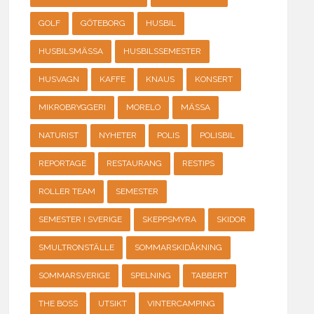
GOLF
GÖTEBORG
HUSBIL
HUSBILSMÄSSA
HUSBILSSEMESTER
HUSVAGN
KAFFE
KNAUS
KONSERT
MIKROBRYGGERI
MORELO
MÄSSA
NATURIST
NYHETER
POLIS
POLISBIL
REPORTAGE
RESTAURANG
RESTIPS
ROLLER TEAM
SEMESTER
SEMESTER I SVERIGE
SKEPPSMYRA
SKIDOR
SMULTRONSTÄLLE
SOMMARSKIDÅKNING
SOMMARSVERIGE
SPELNING
TABBERT
THE BOSS
UTSIKT
VINTERCAMPING